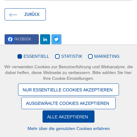
ZURÜCK
FACEBOOK
LinkedIn
Twitter
ESSENTIELL
STATISTIK
MARKETING
Wir verwenden Cookies zur Benutzerführung und Webanalyse, die
DATENSCHUTZERKLÄRUNG
KONTAKT
IMPRESSUM
dabei helfen, diese Webseite zu verbessern. Bitte wählen Sie hier
NEWSLETTER
Ihre Cookie-Einstellungen.
NUR ESSENTIELLE COOKIES AKZEPTIEREN
Österreichischer Verband der Immobilienwirtschaft
AUSGEWÄHLTE COOKIES AKZEPTIEREN
Mariahilfer Straße 116/2.OG/2 - 1070 Wien
ALLE AKZEPTIEREN
Mehr über die genutzten Cookies erfahren