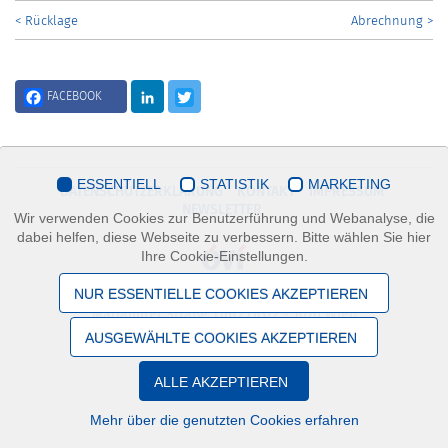
< Rücklage
Abrechnung >
FACEBOOK
LinkedIn
Twitter
ESSENTIELL
STATISTIK
MARKETING
DATENSCHUTZERKLÄRUNG
KONTAKT
IMPRESSUM
NEWSLETTER
Wir verwenden Cookies zur Benutzerführung und Webanalyse, die
dabei helfen, diese Webseite zu verbessern. Bitte wählen Sie hier
Ihre Cookie-Einstellungen.
NUR ESSENTIELLE COOKIES AKZEPTIEREN
Österreichischer Verband der Immobilienwirtschaft
Mariahilfer Straße 116/2.OG/2 - 1070 Wien
AUSGEWÄHLTE COOKIES AKZEPTIEREN
ALLE AKZEPTIEREN
Mehr über die genutzten Cookies erfahren