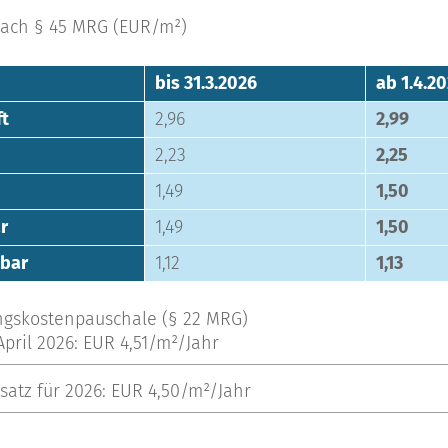
nach § 45 MRG (EUR/m²)
ZUR NEWSLETTER ANMELDUNG
bis 31.3.2026
ab 1.4.2
ft
2,96
2,99
2,23
2,25
1,49
1,50
r
1,49
1,50
hbar
1,12
1,13
ngskostenpauschale (§ 22 MRG)
 April 2026: EUR 4,51/m²/Jahr
satz für 2026: EUR 4,50/m²/Jahr