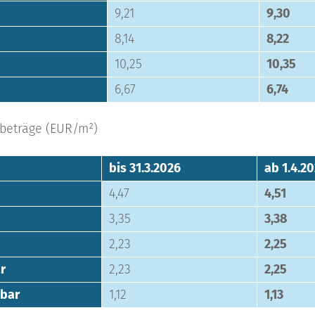
9,21
9,30
8,14
8,22
10,25
10,35
6,67
6,74
ebeträge (EUR/m²)
Bestens informiert
bis 31.3.2026
ab 1.4.2
mit dem
ÖVI Newslet
4,47
4,51
3,35
3,38
Branchennews
2,23
2,25
Events
r
2,23
2,25
Seminare
Praxistipps
hbar
1,12
1,13